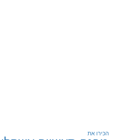
קוֹרֵא־מָסָךְ;
לְחַץ
Control-
F10
לִפְתִיחַת
תַּפְרִיט
נְגִישׁוּת.
הכירו את